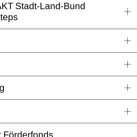
AKT Stadt-Land-Bund
teps
g
ng
 Förderfonds