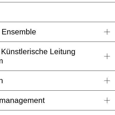
n Ensemble
 Künstlerische Leitung
m
n
nzmanagement