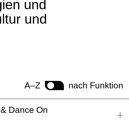
gien und
ltur und
A–Z
nach Funktion
e & Dance On