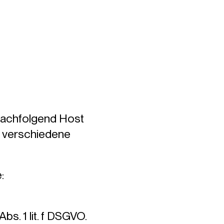
(nachfolgend Host
e verschiedene
:
s. 1 lit. f DSGVO.