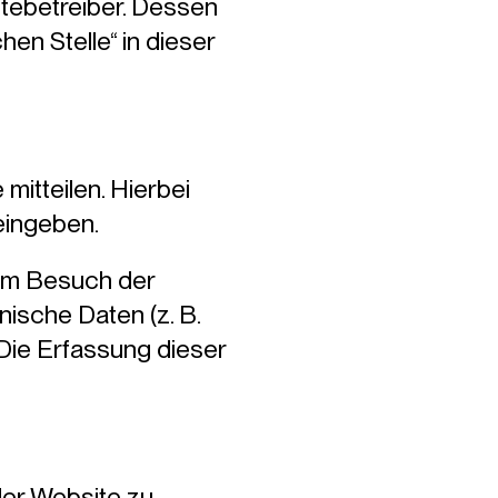
itebetreiber. Dessen
en Stelle“ in dieser
itteilen. Hierbei
 eingeben.
eim Besuch der
nische Daten (z. B.
 Die Erfassung dieser
 der Website zu