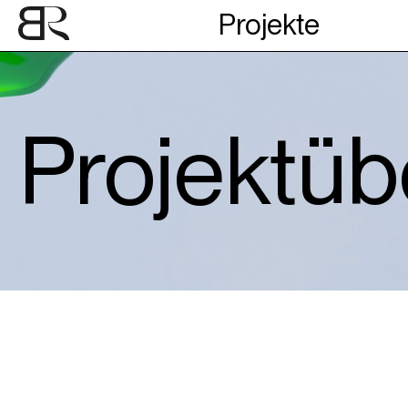
Projekte
Aktuell
Verga
Projekt­üb