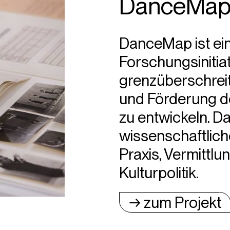
DanceMa
DanceMap ist ei
Forschungsinitiat
grenzüberschrei
und Förderung de
zu entwickeln. Da
wissenschaftlich
Praxis, Vermittlu
Kulturpolitik.
→ zum Projekt