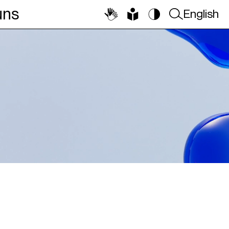
uns
English