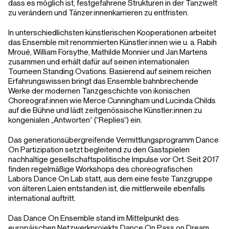
dass es möglich ist, festgefahrene Strukturen in der Tanzwelt
zu verändern und Tänzer:innenkarrieren zu entfristen.
In unterschiedlichsten künstlerischen Kooperationen arbeitet
das Ensemble mit renommierten Künstler:innen wie u. a. Rabih
Mroué, William Forsythe, Mathilde Monnier und Jan Martens
zusammen und erhält dafür auf seinen internationalen
Tourneen Standing Ovations. Basierend auf seinem reichen
Erfahrungswissen bringt das Ensemble bahnbrechende
Werke der modernen Tanzgeschichte von ikonischen
Choreograf:innen wie Merce Cunningham und Lucinda Childs
auf die Bühne und lädt zeitgenössische Künstler:innen zu
kongenialen „Antworten“ (“Replies“) ein.
Das generationsübergreifende Vermittlungsprogramm Dance
On Partizipation setzt begleitend zu den Gastspielen
nachhaltige gesellschaftspolitische Impulse vor Ort. Seit 2017
finden regelmäßige Workshops des choreografischen
Labors Dance On Lab statt, aus dem eine feste Tanzgruppe
von älteren Laien entstanden ist, die mittlerweile ebenfalls
international auftritt.
Das Dance On Ensemble stand im Mittelpunkt des
europäischen Netzwerkprojekts
Dance On Pass on Dream