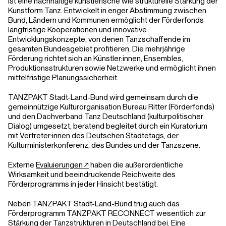
ist eine nachhaltige künstlerische wie strukturelle Stärkung der
Kunstform Tanz. Entwickelt in enger Abstimmung zwischen
Bund, Ländern und Kommunen ermöglicht der Förderfonds
langfristige Kooperationen und innovative
Entwicklungskonzepte, von denen Tanzschaffende im
gesamten Bundesgebiet profitieren. Die mehrjährige
Förderung richtet sich an Künstler:innen, Ensembles,
Produktionsstrukturen sowie Netzwerke und ermöglicht ihnen
mittelfristige Planungssicherheit.
TANZPAKT Stadt-Land-Bund wird gemeinsam durch die
gemeinnützige Kulturorganisation Bureau Ritter (Förderfonds)
und den Dachverband Tanz Deutschland (kulturpolitischer
Dialog) umgesetzt, beratend begleitet durch ein Kuratorium
mit Vertreter:innen des Deutschen Städtetags, der
Kulturministerkonferenz, des Bundes und der Tanzszene.
Externe
Evaluierungen ↗︎
haben die außerordentliche
Wirksamkeit und beeindruckende Reichweite des
Förderprogramms in jeder Hinsicht bestätigt.
Neben TANZPAKT Stadt-Land-Bund trug auch das
Förderprogramm TANZPAKT RECONNECT wesentlich zur
Stärkung der Tanzstrukturen in Deutschland bei. Eine