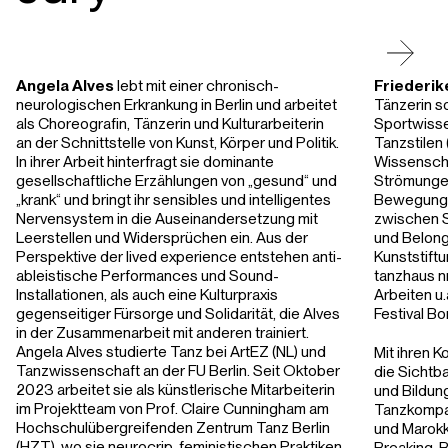
Angela Alves
lebt mit einer chronisch-
Friederik
neurologischen Erkrankung in Berlin und arbeitet
Tänzerin s
als Choreografin, Tänzerin und Kulturarbeiterin
Sportwisse
an der Schnittstelle von Kunst, Körper und Politik.
Tanzstilen 
In ihrer Arbeit hinterfragt sie dominante
Wissenscha
gesellschaftliche Erzählungen von „gesund“ und
Strömungen,
„krank“ und bringt ihr sensibles und intelligentes
Bewegung, 
Nervensystem in die Auseinandersetzung mit
zwischen S
Leerstellen und Widersprüchen ein. Aus der
und Belongi
Perspektive der lived experience entstehen anti-
Kunststift
ableistische Performances und Sound-
tanzhaus n
Installationen, als auch eine Kulturpraxis
Arbeiten u
gegenseitiger Fürsorge und Solidarität, die Alves
Festival B
in der Zusammenarbeit mit anderen trainiert.
Angela Alves studierte Tanz bei ArtEZ (NL) und
Mit ihren Ko
Tanzwissenschaft an der FU Berlin. Seit Oktober
die Sichtba
2023 arbeitet sie als künstlerische Mitarbeiterin
und Bildung
im Projektteam von Prof. Claire Cunningham am
Tanzkomp
Hochschulübergreifenden Zentrum Tanz Berlin
und Marokko
(HZT), wo sie neurocrip-feministischen Praktiken
Breaking-B