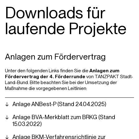
y
e
t
e
Downloads für
i
r
n
f
laufende Projekte
g
u
s
l
l
s
Anlagen zum Fördervertrag
c
r
Unter den folgenden Links finden Sie die
Anlagen zum
e
Fördervertrag der 4. Förderrunde
von TANZPAKT Stadt-
e
Land-Bund. Bitte beachten Sie bei der Umsetzung der
n
Maßnahme die vorgegebenen Leitlinien:
Anlage ANBest-P (Stand 24.04.2025)
Anlage BVA-Merkblatt zum BRKG (Stand
15.03.2022)
Anlage BKM-Verfahrensrichtlinie zur