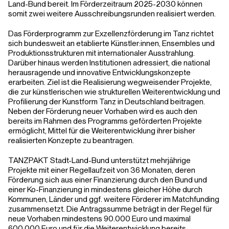
Land-Bund bereit. Im Förderzeitraum 2025-2030 können
somit zwei weitere Ausschreibungsrunden realisiert werden.
Das Förderprogramm zur Exzellenzförderung im Tanz richtet
sich bundesweit an etablierte Künstler:innen, Ensembles und
Produktionsstrukturen mit internationaler Ausstrahlung.
Darüber hinaus werden Institutionen adressiert, die national
herausragende und innovative Entwicklungskonzepte
erarbeiten. Ziel ist die Realisierung wegweisender Projekte,
die zur künstlerischen wie strukturellen Weiterentwicklung und
Profilierung der Kunstform Tanz in Deutschland beitragen.
Neben der Förderung neuer Vorhaben wird es auch den
bereits im Rahmen des Programms geförderten Projekte
ermöglicht, Mittel für die Weiterentwicklung ihrer bisher
realisierten Konzepte zu beantragen.
TANZPAKT Stadt-Land-Bund unterstützt mehrjährige
Projekte mit einer Regellaufzeit von 36 Monaten, deren
Förderung sich aus einer Finanzierung durch den Bund und
einer Ko-Finanzierung in mindestens gleicher Höhe durch
Kommunen, Länder und ggf. weitere Förderer im Matchfunding
zusammensetzt. Die Antragssumme beträgt in der Regel für
neue Vorhaben mindestens 90.000 Euro und maximal
600.000 Euro und für die Weiterentwicklung bereits