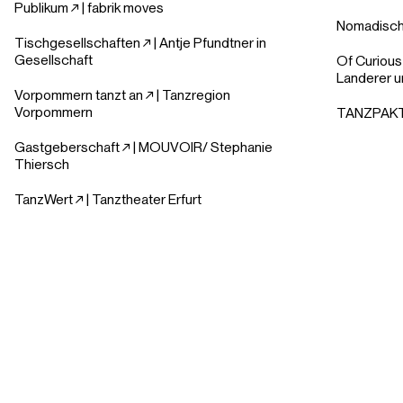
Publikum ↗︎
| fabrik moves
Nomadisch
Tischgesellschaften ↗︎
| Antje Pfundtner in
Gesellschaft
Of Curious
Landerer u
Vorpommern tanzt an ↗︎
| Tanzregion
Vorpommern
TANZPAKT S
Gastgeberschaft ↗︎
| MOUVOIR/ Stephanie
Thiersch
TanzWert ↗︎
| Tanztheater Erfurt