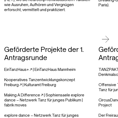
wie Ausruhen, Aufhören und Vergnügen
Paris).
erforscht, vermittelt und praktiziert.
Geförderte Projekte der 1.
Geförd
Antragsrunde
Antra
EinTanzHaus+ ↗︎
| EinTanzHaus Mannheim
TANZPAKT 
Denkmalsc
Kooperatives Tanzentwicklungskonzept
Freiburg ↗︎
| Kulturamt Freiburg
Offensive T
Tanz für j
Making A Difference ↗︎
| Sophiensaele explore
dance – Netzwerk Tanz für junges Publikum |
CircusDanc
fabrik moves
Project
explore dance – Netzwerk Tanz für junges
Der Freirau