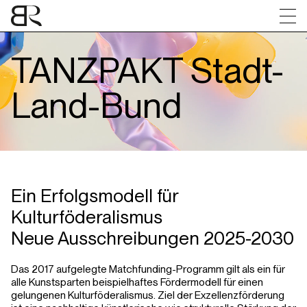
FAQs
Jury
Downloads für laufende Projekte
Kontakt
TANZPAKT Stadt-
Land-Bund
Ein Erfolgsmodell für
Kulturföderalismus
Neue Ausschreibungen 2025-2030
Das 2017 aufgelegte Matchfunding-Programm gilt als ein für
alle Kunstsparten beispielhaftes Fördermodell für einen
gelungenen Kulturföderalismus. Ziel der Exzellenzförderung