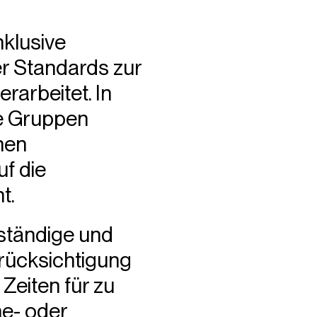
nklusive
er Standards zur
rarbeitet. In
te Gruppen
hen
f die
t.
nständige und
Berücksichtigung
 Zeiten für zu
e- oder