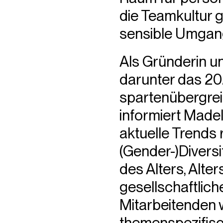
die Teamkultur g
sensible Umgang
Als Gründerin u
darunter das 20
spartenübergre
informiert Madel
aktuelle Trends
(Gender-)Diversi
des Alters, Alte
gesellschaftlich
Mitarbeitenden w
themenspezifisc