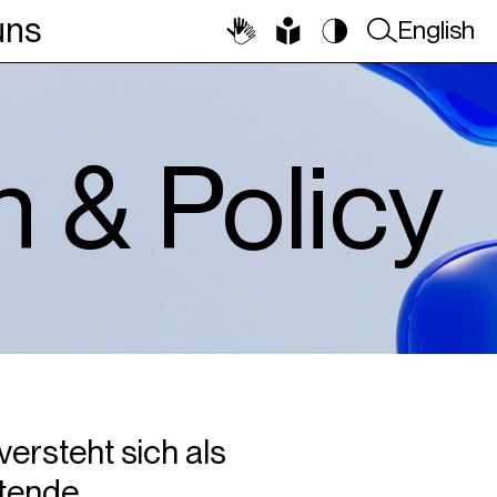
uns
English
n & Policy
versteht sich als
itende