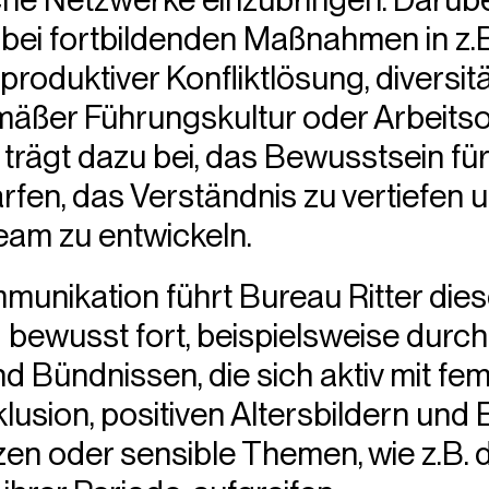
 bei fortbildenden Maßnahmen in z.B
roduktiver Konfliktlösung, diversit
mäßer Führungskultur oder Arbeitso
s trägt dazu bei, das Bewusstsein fü
fen, das Verständnis zu vertiefen 
eam zu entwickeln.
munikation führt Bureau Ritter die
ewusst fort, beispielsweise durch 
d Bündnissen, die sich aktiv mit fem
nklusion, positiven Altersbildern u
en oder sensible Themen, wie z.B.