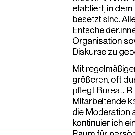
etabliert, in dem
besetzt sind. Al
Entscheider:inne
Organisation so
Diskurse zu geb
Mit regelmäßige
größeren, oft d
pflegt Bureau Ri
Mitarbeitende k
die Moderation al
kontinuierlich e
Raum für persön