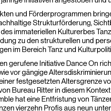
ekten und Förderprogrammen bringen
nachhaltige Strukturförderung, Sic
es immateriellen Kulturerbes Tanz
dung zu den strukturellen und pers
n im Bereich Tanz und Kulturpolitik
en gerufene Initiative Dance On richt
ie vor gängige Altersdiskriminierung
t einer festgesetzten Altersgrenze 
 von Bureau Ritter in diesem Kontex
le hat eine Entfristung von Tänzer
anzen vierzehn Profis aus neun unte