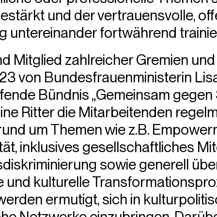
estärkt und der vertrauensvolle, of
 untereinander fortwährend trainier
nd Mitglied zahlreicher Gremien un
23 von Bundesfrauenministerin Lisa
ifende Bündnis „Gemeinsam gegen 
ine Ritter die Mitarbeitenden regel
 rund um Themen wie z.B. Empower
tät, inklusives gesellschaftliches Mi
rsdiskriminierung sowie generell übe
e und kulturelle Transformationspro
erden ermutigt, sich in kulturpoliti
he Netzwerke einzubringen. Darübe