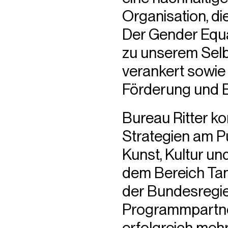
Organisation, di
Der Gender Equal
zu unserem Selbs
verankert sowie 
Förderung und B
Bureau Ritter kon
Strategien am P
Kunst, Kultur u
dem Bereich Tan
der Bundesregie
Programmpartner
erfolgreich mehr