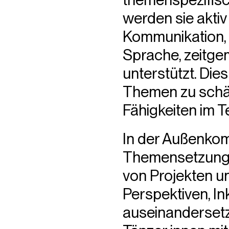
werden sie aktiv
Kommunikation, p
Sprache, zeitge
unterstützt. Die
Themen zu schär
Fähigkeiten im T
In der Außenkom
Themensetzung b
von Projekten un
Perspektiven, I
auseinandersetz