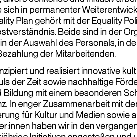
e sich in permanenter Weiterentwick
ity Plan gehört mit der Equality Pol
tverständnis. Beide sind in der Or
in der Auswahl des Personals, in de
ezahlung der Mitarbeitenden.
zipiert und realisiert innovative kul
uls der Zeit sowie nachhaltige För
nd Bildung mit einem besonderen S
z. In enger Zusammenarbeit mit d
rung für Kultur und Medien sowie 
:innen haben wir in den vergange
jährige Initiativen angestoßen und