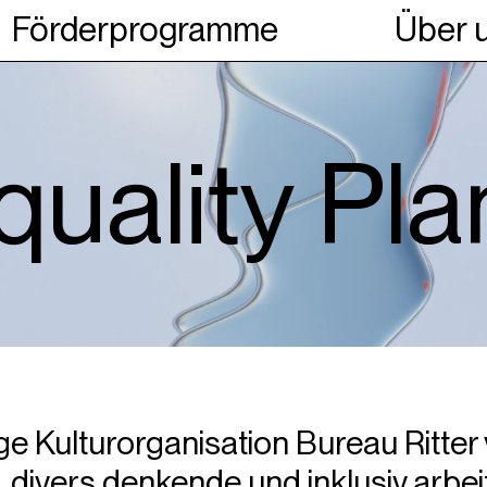
Förderprogramme
Über 
uality Pla
e Kulturorganisation Bureau Ritter 
, divers denkende und inklusiv arbe