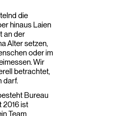
telnd die
er hinaus Laien
t an der
a Alter setzen,
Menschen oder im
beimessen. Wir
rell betrachtet,
 darf.
 besteht Bureau
 2016 ist
 ein Team