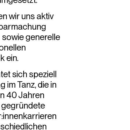
 wir uns aktiv
htbarmachung
 sowie generelle
onellen
 ein.
et sich speziell
 im Tanz, die in
von 40 Jahren
t gegründete
:innenkarrieren
rschiedlichen