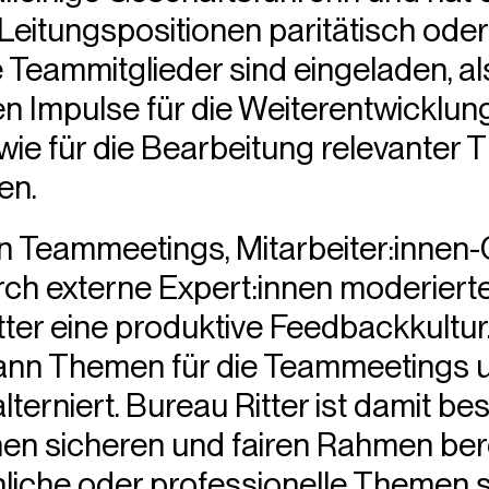
 Leitungspositionen paritätisch oder
le Teammitglieder sind eingeladen, al
n Impulse für die Weiterentwicklun
wie für die Bearbeitung relevanter
en.
n Teammeetings, Mitarbeiter:inne
urch externe Expert:innen moderier
tter eine produktive Feedbackkultur.
ann Themen für die Teammeetings u
terniert. Bureau Ritter ist damit bes
inen sicheren und fairen Rahmen berei
liche oder professionelle Themen sc