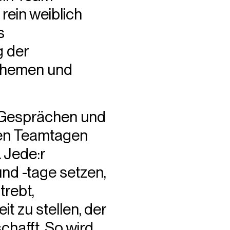
 rein weiblich
s
g der
 Themen und
n-Gesprächen und
ten Teamtagen
 Jede:r
nd -tage setzen,
trebt,
t zu stellen, der
hafft. So wird