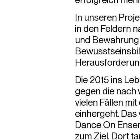
In unseren Proj
in den Feldern 
und Bewahrung d
Bewusstseinsbil
Herausforderunge
Die 2015 ins Leb
gegen die nach w
vielen Fällen mi
einhergeht. Das
Dance On Ensemb
zum Ziel. Dort t