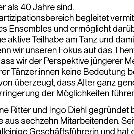
er als 40 Jahre sind.
tizipationsbereich begleitet vermit
es Ensembles und ermöglicht darüb
e aktive Teilhabe am Tanz und dami
enn wir unseren Fokus auf das Them
 dass wir der Perspektive jüngerer 
erer Tänzer:innen keine Bedeutung 
von überzeugt, dass Alter ganz gene
erringerung der Möglichkeiten führen
ne Ritter und Ingo Diehl gegründet
ile aus sechzehn Mitarbeitenden. Seit
alleinige Geschäftsführerin und hat