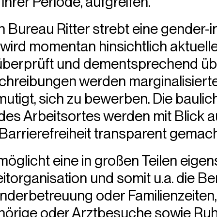
ihrer Periode, aufgreifen.
 Bureau Ritter strebt eine gender-i
wird momentan hinsichtlich aktuell
 überprüft und dementsprechend übe
chreibungen werden marginalisier
utigt, sich zu bewerben. Die baulic
es Arbeitsortes werden mit Blick au
Barrierefreiheit transparent gemach
möglicht eine in großen Teilen eige
zeitorganisation und somit u.a. die 
Kinderbetreuung oder Familienzeiten,
hörige oder Arztbesuche sowie Ruh