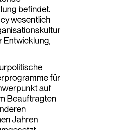
lung befindet.
icy wesentlich
ganisationskultur
r Entwicklung,
turpolitische
derprogramme für
chwerpunkt auf
em Beauftragten
anderen
nen Jahren
 umgesetzt.