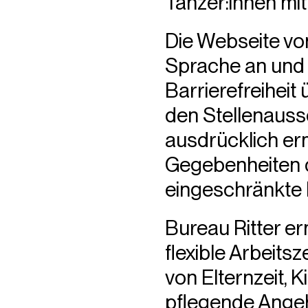
Tänzer:innen mit 
Die Webseite von
Sprache an und 
Barrierefreiheit
den Stellenauss
ausdrücklich erm
Gegebenheiten d
eingeschränkte 
Bureau Ritter er
flexible Arbeits
von Elternzeit, 
pflegende Ange