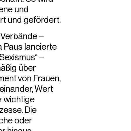
fene und
t und gefördert.
d Verbände –
 Paus lancierte
Sexismus“ –
mäßig über
ment von Frauen,
teinander, Wert
r wichtige
zesse. Die
sche oder
r hinaus