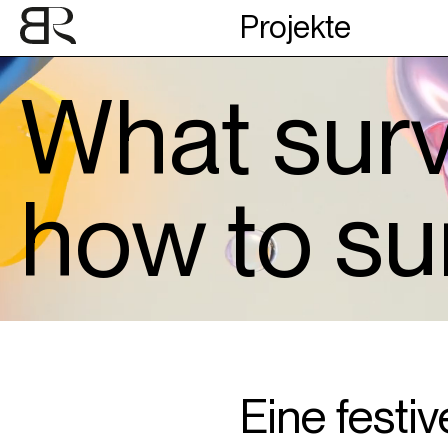
Projekte
What surv
how to sur
Eine festi