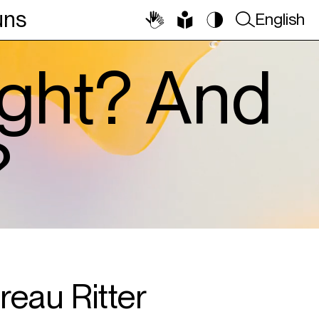
uns
English
ight? And
?
reau Ritter