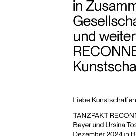
in Zusamme
Gesellscha
und weite
RECONNEC
Kunstscha
Liebe Kunstschaffen
TANZPAKT RECONNECT
Beyer und Ursina To
Dezember 2024 in Ber