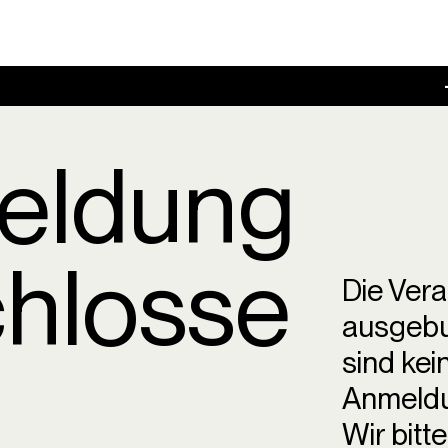
+
eldung
hlosse
Die Vera
ausgebu
sind kei
Anmeldu
Wir bitt